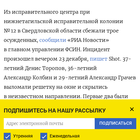
Из исправительного центра при
нижнетагильской исправительной колонии
№ 12 в Свердловской области сбежали трое
осужденных,
сообщили
«РИА Новости»
в главном управлении ФСИН. Инцидент
произошел вечером 23 декабря,
пишет
Shot. 37-
летний Денис Торопов, 36-летний
Александр
Колбин и 29-летний Александр
Грачев
выломали решетку на окне и скрылись
в неизвестном направлении. Первые два были
осуждены за кражу, последний —
ПОДПИШИТЕСЬ НА НАШУ РАССЫЛКУ
за уничтожение имущества. Всем троим
ПОДПИСАТЬСЯ
назначили наказание в виде принудительных
работ, которое они отбывали в указанном
Утренняя
Еженедельная