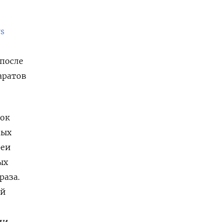
rs
 после
аратов
вок
вых
реи
ых
раза.
ей
ии