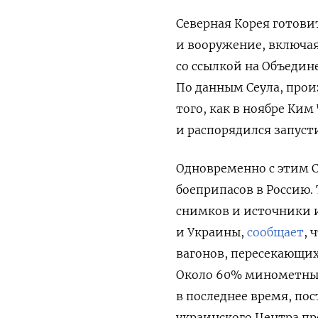
Северная Корея готови
и вооружение, включа
со ссылкой на Объеди
По данным Сеула, прои
того, как в ноябре Ки
и распорядился запуст
Одновременно с этим С
боеприпасов в Россию. 
снимков и источники 
и Украины,
сообщает
, 
вагонов, пересекающих
Около 60% минометных
в последнее время, пос
украинского Центра п