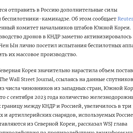
тся отправить в Россию дополнительные силы
я беспилотники-камикадзе. Об этом сообщает
Reute
ненный комитет начальников штабов Южной Кореи.
зводство дронов в КНДР заметно активизировалось
м Чен Ын лично посетил испытания беспилотных апп
ить их массовое производство.
еверная Корея значительно нарастила объем поста
The Wall Street Journal, ссылаясь на данные спутнико
из числа чиновников из западных стран, Южной Ко
что с сентября 2023 года количество железнодорожн
 границу между КНДР и Россией, увеличилось в три 
 и артиллерийских снарядов, используемых Росси
тавляются из Северной Кореи, рассказал WSJ глава
ротиводействия по противодействию дезинформац