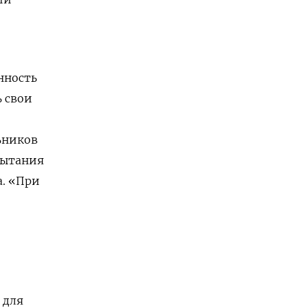
нность
ь свои
ьников
пытания
а.
«При
 для