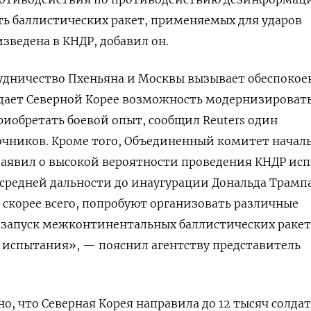
ть баллистических ракет, применяемых для ударов
изведена в КНДР, добавил он.
удничество Пхеньяна и Москвы вызывает обеспокое
о дает Северной Корее возможность модернизироват
иобретать боевой опыт, сообщил Reuters один
очников. Кроме того, Объединенный комитет начал
аявил о высокой вероятности проведения КНДР ис
средней дальности до инаугурации Дональда Трамп
 скорее всего, попробуют организовать различные
к запуск межконтинентальных баллистических ракет
 испытания», — пояснил агентству представитель
но, что Северная Корея направила до 12 тысяч солдат