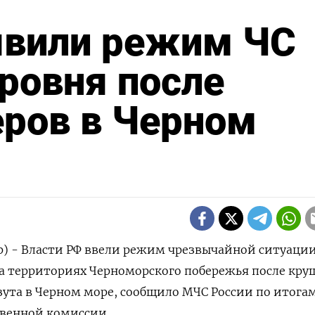
явили режим ЧС
ровня после
еров в Черном
р) - Власти РФ ввели режим чрезвычайной ситуаци
на территориях Черноморского побережья после кр
зута в Черном море, сообщило МЧС России по итога
твенной комиссии.