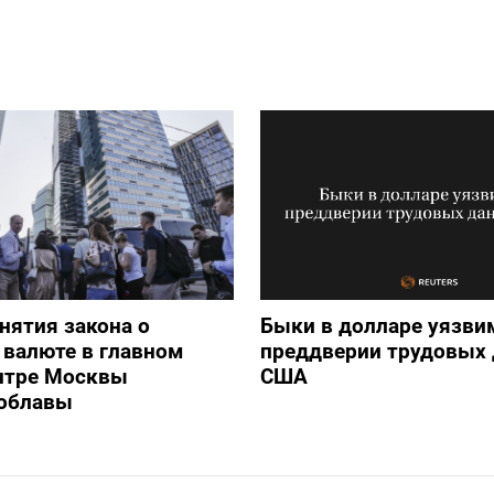
нятия закона о
Быки в долларе уязви
валюте в главном
преддверии трудовых
нтре Москвы
США
 облавы