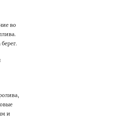
ние во
плива.
берег.
и
ролива,
новые
ым и