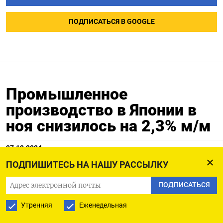
ПОДПИСАТЬСЯ В GOOGLE
Промышленное
производство в Японии в
ноя снизилось на 2,3% м/м
27.12.2024
ПОДПИШИТЕСЬ НА НАШУ РАССЫЛКУ
ПОДПИСАТЬСЯ
27 дек (Рейтер) - Объем промышленного
Утренняя
Еженедельная
производства в Японии в ноябре сократился на
2,3% по сравнению с октябрем при медианном