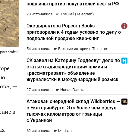
opershtab23
море
но
ров», —
ение в
ах