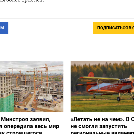
АМ
ПОДПИСАТЬСЯ В 
 Минстроя заявил,
«Летать не на чем». В 
я опередила весь мир
не смогли запустить
ву строящегося
региональные авиама