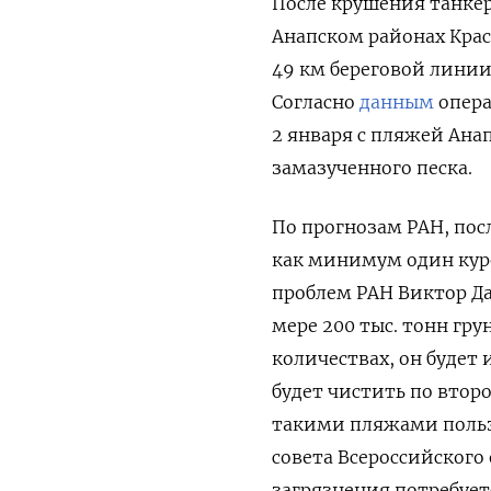
После крушения танкер
Анапском районах Красн
49 км береговой линии
Согласно
данным
опера
2 января с пляжей Ана
замазученного песка.
По прогнозам РАН, пос
как минимум один кур
проблем РАН Виктор Д
мере 200 тыс. тонн гру
количествах, он будет
будет чистить по второ
такими пляжами пользо
совета Всероссийского
загрязнения потребуетс