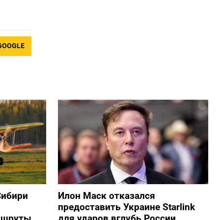
GOOGLE
Сибири
Илон Маск отказался
предоставить Украине Starlink
ршруты
для ударов вглубь России