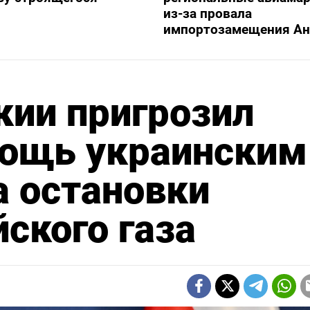
из-за провала
импортозамещения Ан
кии пригрозил
мощь украинским
а остановки
йского газа