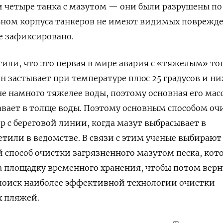
 четыре танка с мазутом — они были разрушены п
льном корпуса танкеров не имеют видимых поврежд
не зафиксировано.
или, что это первая в мире авария с «тяжелым» т
н застывает при температуре плюс 25 градусов и ни
не намного тяжелее воды, поэтому основная его мас
лавает в толще воды. Поэтому основным способом оч
р с береговой линии, когда мазут выбрасывает в
тили в ведомстве. В связи с этим ученые выбирают
способ очистки загрязненного мазутом песка, кот
а площадку временного хранения, чтобы потом верн
 поиск наиболее эффективной технологии очистки
х пляжей.