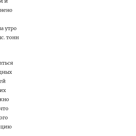
м и
знено
а утро
с. тонн
аться
одных
ей
ших
ужно
 что
ого
зацию