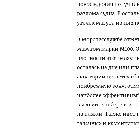
повреждения получили
разлома судна. В оста
утечек мазута из них 
В Морспасслужбе отмет
мазутом марки М100. О
плотности этот мазут 
осталась на дне или п
акватории остается сбо
прибрежную зону, отме
наиболее эффективный 
вывозят с побережья н
на пляжи. Также идет
галечных и каменисты