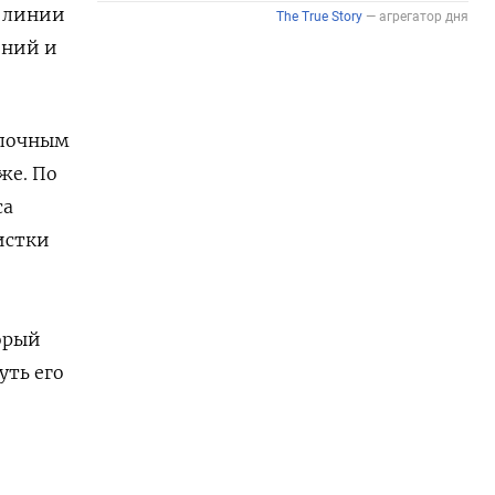
о линии
ений и
опочным
же. По
са
истки
орый
уть его