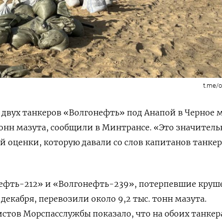
t.me/
 двух танкеров «Волгонефть» под Анапой в Черное 
 тонн мазута, сообщили в Минтрансе. «Это значитель
 оценки, которую давали со слов капитанов танке
нефть-212» и «Волгонефть-239», потерпевшие круш
декабря, перевозили около 9,2 тыс. тонн мазута.
стов Морспасслужбы показало, что на обоих танкер