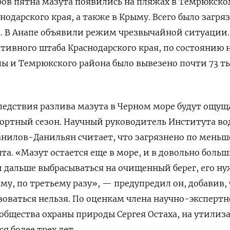
ов пятна мазута появились на пляжах в Темрюкско
одарского края, а также в Крыму. Всего было загря
. В Анапе объявили режим чрезвычайной ситуации.
тивного штаба Краснодарского края, по состоянию н
пы и Темрюкского района было вывезено почти 73 ты
ледствия разлива мазута в Черном море будут ощущ
ортный сезон. Научный руководитель Института в
анилов-Данильян считает, что загрязнено по меньш
нта. «Мазут остается еще в море, и в довольно боль
 и дальше выбрасываться на очищенный берег, его н
му, по третьему разу», — предупредил он, добавив,
ваться нельзя. По оценкам члена научно-экспертн
 общества охраны природы Сергея Остаха, на утили
я более трех лет.