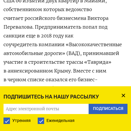
США об изъятии двух квартир в Майами,
собственником которых ведомство
считает российского бизнесмена Виктора
Перевалова. Предприниматель попал под
санкции еще в 2018 году как
соучредитель компании «Высококачественные
автомобильные дороги» (ВАД), принимавшей
участие в строительстве трассы «Таврида»
в аннексированном Крыму. Вместе с ним
в черном списке оказался его бизнес-
партнер Валерий Абрамов. В 2018 году
ПОДПИШИТЕСЬ НА НАШУ РАССЫЛКУ
оба
вошли
в рейтинг Forbes под названием
«Короли госзаказа». Сумма полученных ими
ПОДПИСАТЬСЯ
господрядов оценивалась в 63,5 млрд рублей.
Утренняя
Еженедельная
По данным Минюста США, элитные квартиры