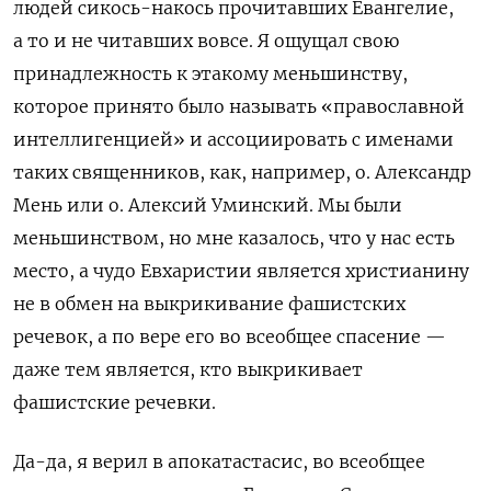
людей сикось-накось прочитавших Евангелие,
а то и не читавших вовсе. Я ощущал свою
принадлежность к этакому меньшинству,
которое принято было называть «православной
интеллигенцией» и ассоциировать с именами
таких священников, как, например, о. Александр
Мень или о. Алексий Уминский. Мы были
меньшинством, но мне казалось, что у нас есть
место, а чудо Евхаристии является христианину
не в обмен на выкрикивание фашистских
речевок, а по вере его во всеобщее спасение —
даже тем является, кто выкрикивает
фашистские речевки.
Да-да, я верил в апокатастасис, во всеобщее