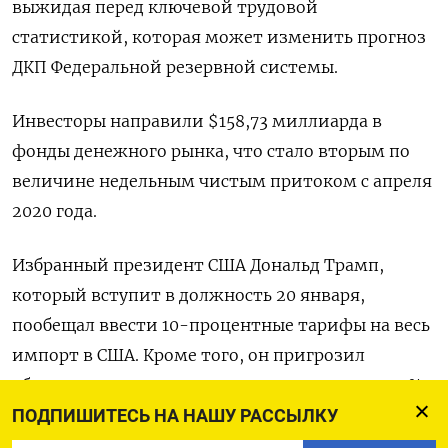
выжидая перед ключевой трудовой
статистикой, которая может изменить прогноз
ДКП Федеральной резервной системы.
Инвесторы направили $158,73 миллиарда в
фонды денежного рынка, что стало вторым по
величине недельным чистым притоком с апреля
2020 года.
Избранный президент США Дональд Трамп,
который вступит в должность 20 января,
пообещал ввести 10-процентные тарифы на весь
импорт в США. Кроме того, он пригрозил
обложить дополнительными пошлинами в 25%
импорт из Канады и Мексики в первый же свой
ПОДПИШИТЕСЬ НА НАШУ РАССЫЛКУ
день в Белом доме.