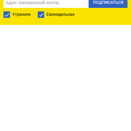
ПОДПИСАТЬСЯ
Утренняя
Еженедельная
Чистый приток в мировые фонды акций
составил $11,36 миллиарда. Мировые фонды
акций продолжают привлекать инвестиции
третью неделю подряд.
Европейские фонды акций получили чистыми
$8,7 миллиарда, что является самым большим
показателем за три недели. В то же время
инвесторы влили $5,6 миллиарда в азиатские
фонды акций и вывели $5,05 миллиарда из
американских акций. Мировые отраслевые
фонды акций впервые за пять недель
зафиксировали чистый приток на сумму $526,24
миллиона. Инвесторы влили $1,13 миллиарда в