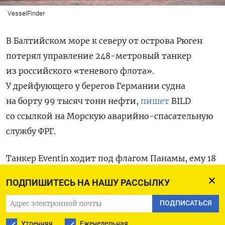
VesselFinder
В Балтийском море к северу от острова Рюген
потерял управление 248-метровый танкер
из российского «теневого флота».
У дрейфующего у берегов Германии судна
на борту 99 тысяч тонн нефти,
пишет
BILD
со ссылкой на Морскую аварийно-спасательную
службу ФРГ.
Танкер Eventin ходит под флагом Панамы, ему 18
лет, уточняет издание. Он загрузил нефть
ПОДПИШИТЕСЬ НА НАШУ РАССЫЛКУ
в российском порту Усть-Луга и вышел в рейс
в египетский порт Саид 6 января.
ПОДПИСАТЬСЯ
Утренняя
Еженедельная