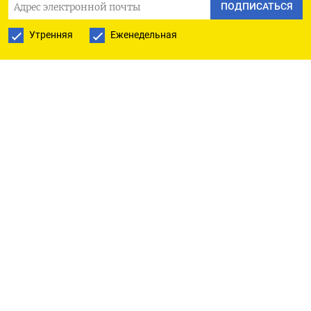
ПОДПИСАТЬСЯ
отдельных видов продукции,
рассказали
«Коммерсанту» участники рынка.
Утренняя
Еженедельная
За январь–июнь текущего года из-за
ожидаемого повышения ключевой ставки
и ослабления курса национальной валюты
закупочные цены на импортные и российские
строительные и отделочные материалы могут
подскочить на 30%. Об этом рассказал основатель
строительной компании Megrad Максим
Животов.
По словам директора по продажам компании
«Роквул» Романа Карташева, не исключено
также появление нехватки отдельных видов