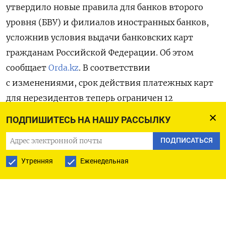
утвердило новые правила для банков второго
уровня (БВУ) и филиалов иностранных банков,
усложнив условия выдачи банковских карт
гражданам Российской Федерации. Об этом
сообщает
Orda.kz
. В соответствии
с изменениями, срок действия платежных карт
для нерезидентов теперь ограничен 12
месяцами. Однако это ограничение
ПОДПИШИТЕСЬ НА НАШУ РАССЫЛКУ
не распространяется на карты, выпущенные для
ПОДПИСАТЬСЯ
субъектов предпринимательства, дипломатов
и инвесторов.
Утренняя
Еженедельная
Помимо сокращения срока действия карт,
регулятор ввел ограничения на количество карт,
которые могут быть оформлены нерезидентами.