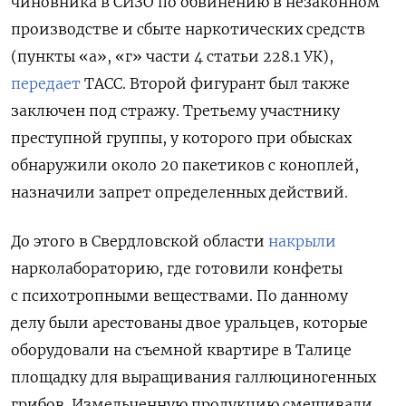
чиновника в СИЗО по обвинению в незаконном
производстве и сбыте наркотических средств
(пункты «а», «г» части 4 статьи 228.1 УК),
передает
ТАСС. В
торой фигурант был также
заключен под стражу. Третьему
участнику
преступной группы, у которого при обысках
обнаружили около 20 пакетиков с коноплей,
назначили запрет определенных действий.
До этого в Свердловской области
накрыли
нарколабораторию, где готовили конфеты
с психотропными веществами. По данному
делу были арестованы двое уральцев, которые
оборудовали на съемной квартире в Талице
площадку для выращивания галлюциногенных
грибов. Измельченную продукцию смешивали