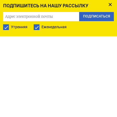
февраля. Это следует из письма российского
ПОДПИШИТЕСЬ НА НАШУ РАССЫЛКУ
подразделения австрийской Kotanyi в адрес
ПОДПИСАТЬСЯ
торговых сетей, с которым
ознакомился
«Коммерсант».
Утренняя
Еженедельная
В документе отмечается, что в прошлом году
подорожало почти все значимое сырье. Черный
перец вырос в цене вдвое из-за снижения
урожайности во Вьетнаме и Бразилии на фоне
засухи и переориентации фермеров на кофе и
какао. В Гватемале после урагана, сломавшего
многие деревья, цена душистого перца достигла
исторического максимума. В Индии из-за
дождей урожай куркумы сократился на 35%. Из-
за жары в Египте выросла стоимость майорана и