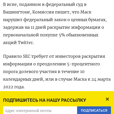
В иске, поданном в федеральный суд в
Вашингтоне, Комиссия пишет, что Маск
нарушил федеральный закон о ценных бумагах,
задержав на 11 дней раскрытие информации о
первоначальной покупке 5% обыкновенных
акций Twitter.
Правило SEC требует от инвесторов раскрытия
информации о преодолении 5-процентного
порога долевого участия в течение 10
календарных дней, или в случае Маска к 24 марта
2022 года.
ПОДПИШИТЕСЬ НА НАШУ РАССЫЛКУ
Регулятор сообщил, что в ущерб ничего не
подозревавшим инвесторам Маск, утаив
ПОДПИСАТЬСЯ