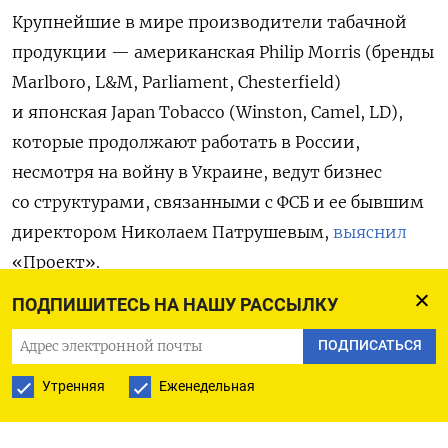
Крупнейшие в мире производители табачной
продукции — американская Philip Morris (бренды
Marlboro, L&M, Parliament, Chesterfield)
и японская Japan Tobacco (Winston, Camel, LD),
которые продолжают работать в России,
несмотря на войну в Украине, ведут бизнес
со структурами, связанными с ФСБ и ее бывшим
директором Николаем Патрушевым,
выяснил
«Проект».
ПОДПИШИТЕСЬ НА НАШУ РАССЫЛКУ
Продукцию табачных гигантов
сбывает
компания «Мегаполис»,
ПОДПИСАТЬСЯ
принадлежащая собственникам ГК «Меркурий»,
Утренняя
Еженедельная
миллиардерам Игорю Кесаеву и Сергею Кациеву.
Оба владеют сетями магазинов по продаже