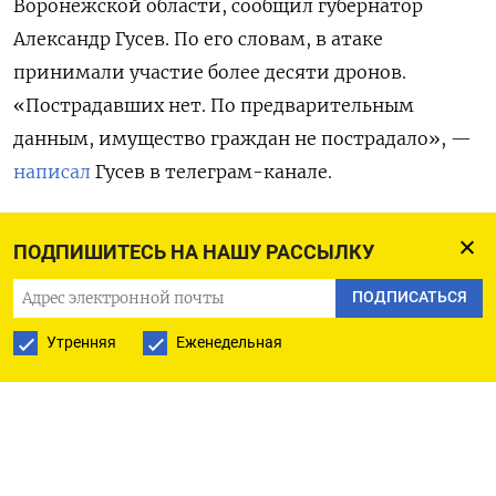
Воронежской области, сообщил губернатор
Александр Гусев. По его словам, в атаке
принимали участие более десяти дронов.
«Пострадавших нет. По предварительным
данным, имущество граждан не пострадало», —
написал
Гусев в телеграм-канале.
При этом в результате ударов беспилотников
ПОДПИШИТЕСЬ НА НАШУ РАССЫЛКУ
загорелось несколько резервуаров Лискинской
нефтебазы. В течение ночи тушение пожара
ПОДПИСАТЬСЯ
осложнялось угрозой повторных атак. «В
Утренняя
Еженедельная
настоящий момент с огнем на нескольких
резервуарах борются усиленные пожарные
расчеты: десятки единиц техники и два
пожарных поезда. Направлены дополнительные