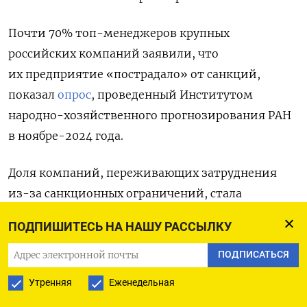
Почти 70% топ-менеджеров крупных
российских компаний заявили, что
их предприятие «пострадало» от санкций,
показал
опрос
, проведенный Институтом
народно-хозяйственного прогнозирования РАН
в ноябре-2024 года.
Доля компаний, переживающих затруднения
из-за санкционных ограничений, стала
рекордной с начала войны: так, апреле–мае 2022
ПОДПИШИТЕСЬ НА НАШУ РАССЫЛКУ
года на проблемы жаловались 59,2% компаний,
к концу 2022 года из доля выросла до 66,2%,
ПОДПИСАТЬСЯ
к весне 2023 года снизилась до 60,6%, а затем
Утренняя
Еженедельная
снова начала расти — до 65,2% весной-2024