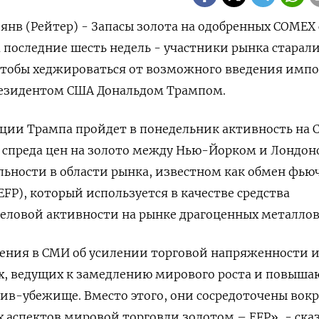
нв (Рейтер) - Запасы золота на одобренных COMEX 
а последние шесть недель - участники рынка старал
 чтобы хеджироваться от возможного введения имп
езидентом США Дональдом Трампом.
ации Трампа пройдет в понедельник активность на
 спреда цен на золото между Нью-Йорком и Лондоно
льности в области рынка, известном как обмен фью
FP), который используется в качестве средства
еловой активности на рынке драгоценных металлов
сения в СМИ об усилении торговой напряженности 
ах, ведущих к замедлению мирового роста и повыш
ктив-убежище. Вместо этого, они сосредоточены вокр
 аспектов мировой торговли золотом – EFP», - ска