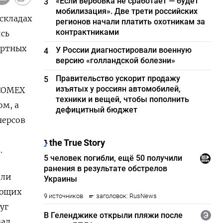
«Если вербовка не сработает — будет
3
мобилизация». Две трети российских
складах
регионов начали платить охотникам за
контрактниками
ись
ортных
У России диагностировали военную
4
версию «голландской болезни»
Правительство ускорит продажу
5
изъятых у россиян автомобилей,
 COMEX
техники и вещей, чтобы пополнить
м, а
дефицитный бюджет
черсов
.
или
ающих
уг
зал