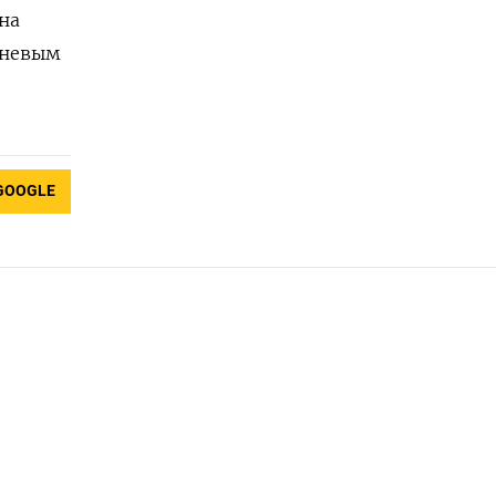
на
еневым
GOOGLE