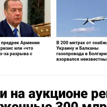
 предрек Армении
В 200 метрах от снаб
ризис или «что
Украину и Балканы
з-за разрыва с
газопровода в Болгари
взорвался неизвестны
и на аукционе ре
оженные 300 мл