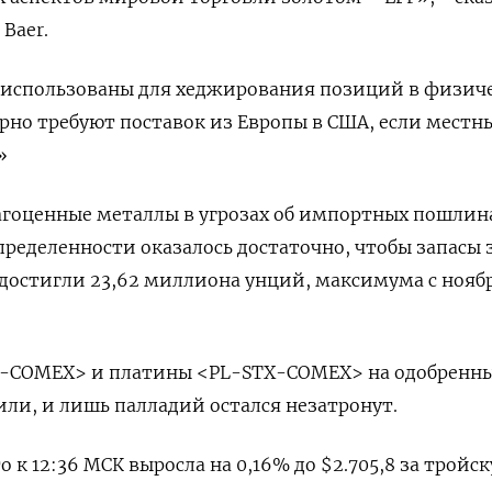
 Baer.
 использованы для хеджирования позиций в физич
ярно требуют поставок из Европы в США, если местн
»
агоценные металлы в угрозах об импортных пошлин
ределенности оказалось достаточно, чтобы запасы 
остигли 23,62 миллиона унций, максимума с ноябр
TX-COMEX> и платины <PL-STX-COMEX> на одобренн
или, и лишь палладий остался незатронут.
 к 12:36 МСК выросла на 0,16% до $2.705,8​ за тройс