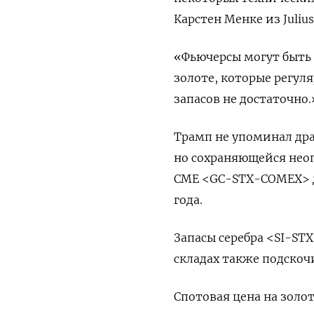
Карстен Менке из Julius
«Фьючерсы могут быть
золоте, которые регул
запасов не достаточно.
Трамп не упоминал др
но сохраняющейся неоп
CME <GC-STX-COMEX> д
года.
Запасы серебра <SI-S
складах также подскоч
Спотовая цена на золото