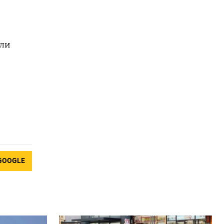
али
GOOGLE