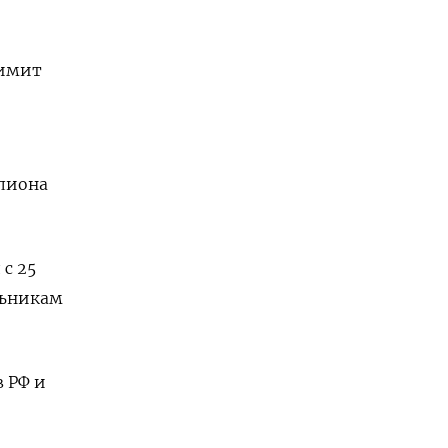
лимит
ллиона
с 25
льникам
 РФ и