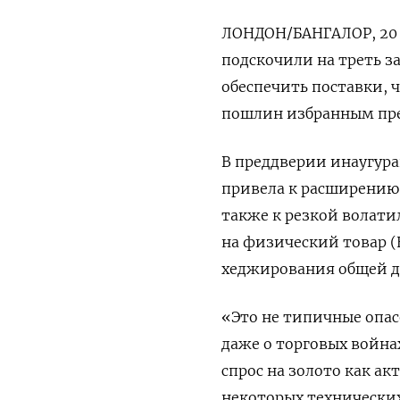
ЛОНДОН/БАНГАЛОР, 20 я
подскочили на треть з
обеспечить поставки,
пошлин избранным пр
В преддверии инаугур
привела к расширению
также к резкой волати
на физический товар (E
хеджирования общей д
«Это не типичные опа
даже о торговых войн
спрос на золото как а
некоторых технических