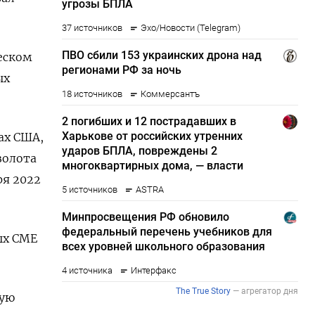
еском
ых
ах США,
золота
я 2022
ых CME
кую