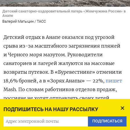
Детский санаторно-оздоровительный лагерь «Жемчужина России» в
Анапе
Валерий Матыцин / ТАСС
Детский отдых в Анапе оказался под угрозой
срыва из-за масштабного загрязнения пляжей
и Черного моря мазутом. Руководители
санаториев и лагерей жалуются на массовые
возвраты путевок. В «Буревестнике» отменили
18,6% броней, а в «Зорях Анапы» — 22%,
пишет
Mash. По словам работников отделов продаж,
россияне не хотят отправлять своих детей
на опасное побережье. Вернуть деньги просят
ПОДПИШИТЕСЬ НА НАШУ РАССЫЛКУ
и предприятия, которые выкупали путевки для
ПОДПИСАТЬСЯ
поощрения сотрудников. Владельцы здравниц