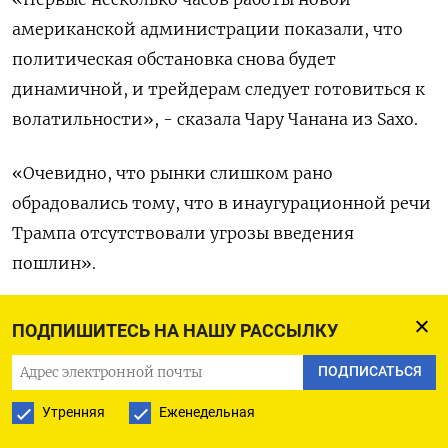
американской администрации показали, что
политическая обстановка снова будет
динамичной, и трейдерам следует готовиться к
волатильности», - сказала Чару Чанана из Saxo.
«Очевидно, что рынки слишком рано
обрадовались тому, что в инаугурационной речи
Трампа отсутствовали угрозы введения
пошлин».
Японская иена тем временем была стабильна на
ПОДПИШИТЕСЬ НА НАШУ РАССЫЛКУ
уровне 155,67.
ПОДПИСАТЬСЯ
По словам Баннинга из Nomura, у иены всё еще
Утренняя
Еженедельная
есть пространство для укрепления, так как