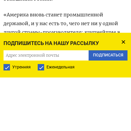
«Америка вновь станет промышленной
державой, и у нас есть то, чего нет ни у одной
другой страны-производителя: крупнейшие в
мире запасы нефти и газа», - сказал Трамп в
ПОДПИШИТЕСЬ НА НАШУ РАССЫЛКУ
своей инаугурационной речи.
ПОДПИСАТЬСЯ
Трамп также подписал указы о введении
Утренняя
Еженедельная
чрезвычайного положения в энергетике и
выходе Соединенных Штатов из Парижского
климатического соглашения 2015 года -
международного договора о борьбе с глобальным
потеплением.
Как сообщил Белый дом, 47-й президент