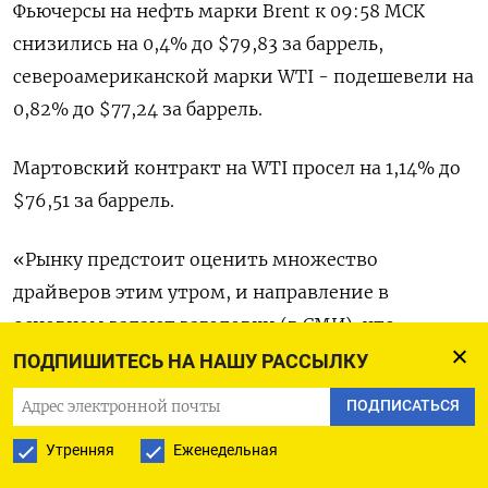
Фьючерсы на нефть марки Brent к 09:58 МСК
снизились на 0,4% до $79,83 за баррель,
североамериканской марки WTI - подешевели на
0,82% до $77,24 за баррель.
Мартовский контракт на WTI просел на 1,14% до
$76,51 за баррель.
«Рынку предстоит оценить множество
драйверов этим утром, и направление в
основном задают заголовки (в СМИ), что
является отличительной чертой эры Трампа
ПОДПИШИТЕСЬ НА НАШУ РАССЫЛКУ
2.0», - сказал Йеап Джун Рон из IG.
ПОДПИСАТЬСЯ
Вступивший в должность президента США
Утренняя
Еженедельная
Дональд Трамп не стал сразу вводить торговые