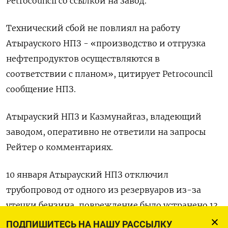
Petroсouncil со ссылкой на завод.
Технический сбой не повлиял на работу
Атырауского НПЗ - «производство и отгрузка
нефтепродуктов осуществляются в
соответствии с планом», цитирует Petroсouncil
сообщение НПЗ.
Атырауский НПЗ и Казмунайгаз, владеющий
заводом, оперативно не ответили на запросы
Рейтер о комментариях.
10 января Атырауский НПЗ отключил
трубопровод от одного из резервуаров из-за
утечки бензина, повреждение было устранено 13
января.
ПОДПИШИТЕСЬ НА НАШУ РАССЫЛКУ