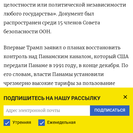
целостности или политической независимости
любого государства». Документ был
распространен среди 15 членов Совета
безопасности ООН.
Впервые Трамп заявил о планах восстановить
контроль над Панамским каналом, который США
передали Панаме в 1991 году, в конце декабря. По
его словам, власти Панамы установили
чрезмерно высокие тарифы за пользование
каналом, а Китай оказывает свое влияние на
ПОДПИШИТЕСЬ НА НАШУ РАССЫЛКУ
режим его работы. Трамп подчеркнул, что не
позволит, чтобы важный для торговли объект
ПОДПИСАТЬСЯ
попал в «чужие руки». В инаугурационной речи
Утренняя
Еженедельная
20 января Трамп назвал передачу Панаме канала