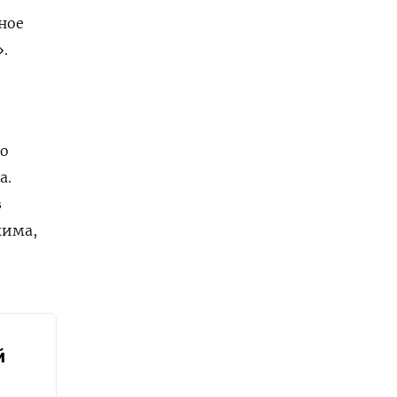
ное
.
го
а.
з
жима,
й