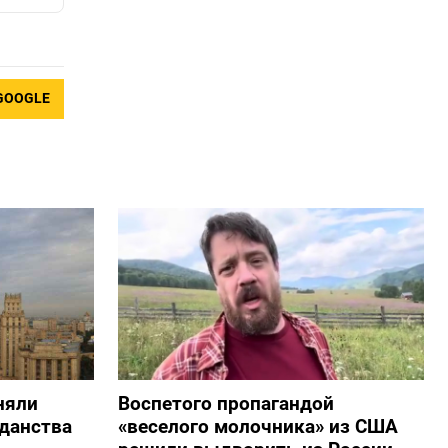
GOOGLE
няли
Воспетого пропагандой
жданства
«веселого молочника» из США