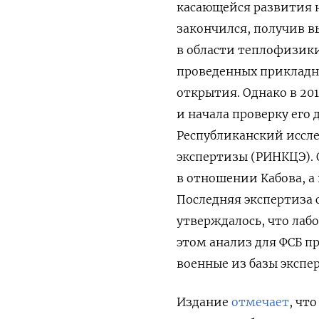
касающейся развития н
закончился, получив в
в области теплофизики
проведенных прикладн
открытия
. Однако в 2
и начала проверку его
Республиканский иссл
экспертизы (РИНКЦЭ). О
в отношении Кабова, а
Последняя экспертиза 
утверждалось, что
лабо
этом анализ для ФСБ п
военные из базы экспе
Издание
отмечает
, чт