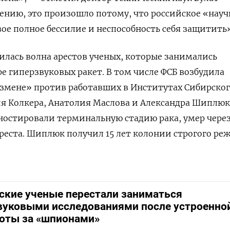
ению, это произошло потому, что российское «науч
вое полное бессилие и неспособность себя защитить»
тилась волна арестов ученых, которые занимались
е гиперзвуковых ракет. В том числе
ФСБ возбудила
измене» против работавших в Институтах Сибирско
я Колкера, Анатолия Маслова и Александра Шиплюк
ностировали терминальную стадию рака, умер чере
ареста. Шиплюк получил 15 лет колонии строгого ре
ские ученые перестали заниматься
вуковыми исследованиями после устроенно
оты за «шпионами»