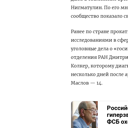
Нигматулин. По его мн
сообщество показало с
Ранее по стране прока
исследованиями в сфер
уголовные дела о «гос
отделения РАН Дмитри
Колкер, которому диаг
несколько дней после 
Маслов — 14.
Россий
гиперз
ФСБ ох