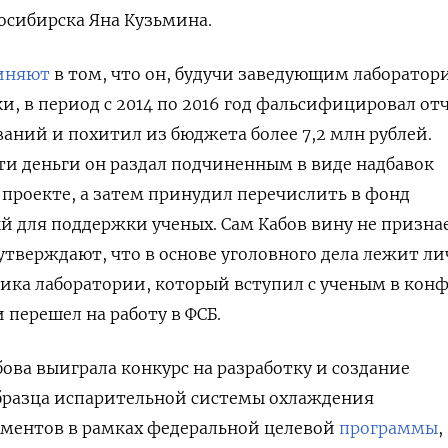
осибирска Яна Кузьмина.
иняют
в том, что он, будучи заведующим лаборатор
, в период с 2014 по 2016 год фальсифицировал от
аний и похитил из бюджета более 7,2 млн рублей.
эти деньги он раздал подчиненным в виде надбавок
в проекте, а затем принудил перечислить в фонд
й для поддержки ученых. Сам Кабов вину не признае
 утверждают, что в основе уголовного дела лежит л
ика лаборатории, который вступил с ученым в кон
и перешел на работу в ФСБ.
бова выиграла конкурс на разработку и создание
бразца испарительной системы охлаждения
ментов в рамках федеральной целевой
программы
,