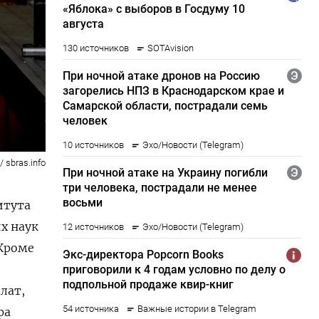
 sbras.info
итута
х наук
 Кроме
лат,
ра