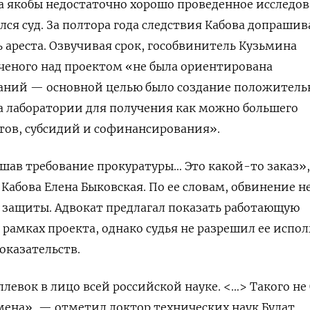
а якобы недостаточно хорошо проведенное исследов
ался суд. За полтора года следствия Кабова допраши
ь ареста. Озвучивая срок, гособвинитель Кузьмина
ученого над проектом «не была ориентирована
наний — основной целью было создание положитель
а лаборатории для получения как можно большего
тов, субсидий и софинансирования».
шав требование прокуратуры… Это какой-то заказ»
Кабова Елена Быковская. По ее словам, обвинение н
 защиты. Адвокат предлагал показать работающую
 рамках проекта, однако судья не разрешил ее испо
оказательств.
левок в лицо всей российской науке. <…> Такого не
мена», — отметил доктор технических наук Булат