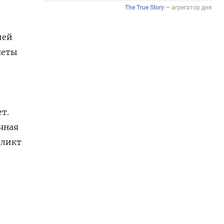
ией
четы
т.
ичная
фликт