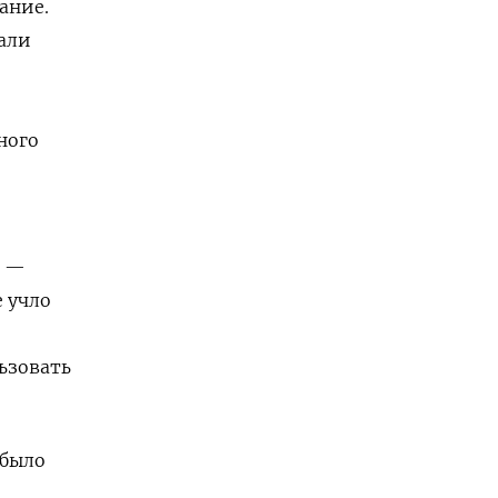
ание.
вали
ного
, —
е учло
льзовать
 было