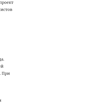
 проект
листов
а.
ей
. При
и