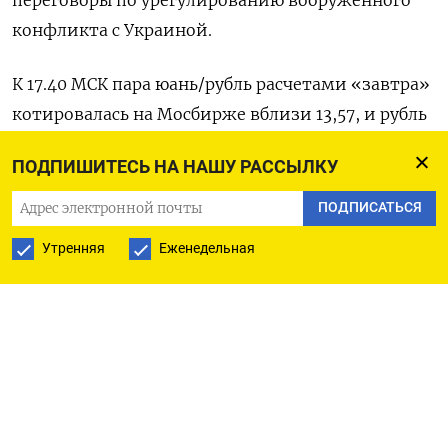
переговоры по урегулированию вооруженного
конфликта с Украиной.
К 17.40 МСК пара юань/рубль расчетами «завтра»
котировалась на Мосбирже вблизи 13,57, и рубль
теряет 0,2%.
ПОДПИШИТЕСЬ НА НАШУ РАССЫЛКУ
Беспоставочные однодневные фьючерсные
ПОДПИСАТЬСЯ
контракты на пары юань/рубль, доллар/рубль,
Утренняя
Еженедельная
евро/рубль на Мосбирже к этому времени
находились вблизи отметок 13,59, 100,87 и 104,60
- рубль теряет 0,3% к юаню, 0,9% и доллару и
0,8% к евро.
На форексе рубль выглядит несколько лучше, чем
на локальном валютном рынке, но также пока