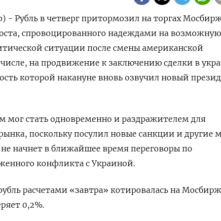
р) - Рубль в четверг притормозил на торгах Мосбир
роста, спровоцированного надеждами на возможную
тической ситуации после смены американской
числе, на продвижение к заключению сделки в укр
ость которой накануне вновь озвучил новый прези
м мог стать одновременно и раздражителем для
рынка, поскольку посулил новые санкции и другие 
а не начнет в ближайшее время переговоры по
женного конфликта с Украиной.
/рубль расчетами «завтра» котировалась на Мосбир
еряет 0,2%.