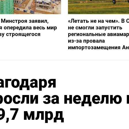
 Минстроя заявил,
«Летать не на чем». В 
я опередила весь мир
не смогли запустить
ву строящегося
региональные авиама
из-за провала
импортозамещения Ан
агодаря
осли за неделю 
9,7 млрд