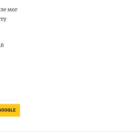
ле мог
ету
,6
GOOGLE