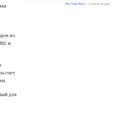
ами
ров из
ИКС и
а
за счет
ам.
ный для