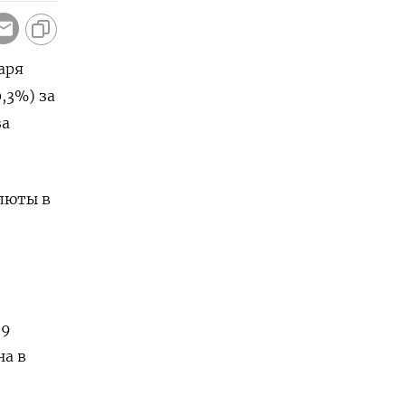
аря
,3%) за
за
алюты в
 9
на в