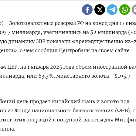
р) - Золотовалютные резервы РФ на конец дня 17 янв
609,7 миллиарда, увеличившись на $2 миллиарда (+0
кую динамику ЗВР показали «преимущественно из-
нки», о чем сообщил Центробанк на своем сайте.
м ЦБР, на 1 января 2025 года объем иностранной в
иллиарда, или 63,3%, монетарного золота - $195,7
очий день продает китайский юань и золото под
ов из Фонда национального благосостояния (ФНБ), с
ттинг этих операций с покупкой валюты для Минфи
авила.