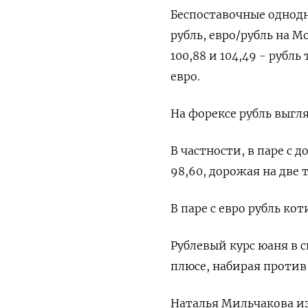
Беспоставочные однодн
рубль, евро/рубль на 
100,88 и 104,49 - рубл
евро.
На форексе рубль выгл
В частности, в паре с 
98,60, дорожая на две 
В паре с евро рубль кот
Рублевый курс юаня в с
плюсе, набирая против
Наталья Мильчакова из