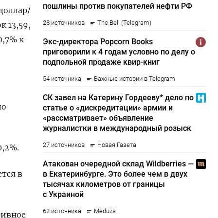
доллар/
 13,59,
0,7% к
по
0,2%.
ется в
тивное