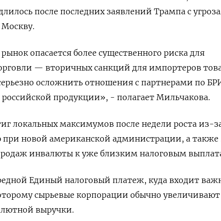
длилось после последних заявлений Трампа с угроз
 Москву.
ынок опасается более существенного риска для
орговли — вторичных санкций для импортеров това
серьезно осложнить отношения с партнерами по БР
российской продукции», - полагает Мильчакова.
тиг локальных максимумов после недели роста из-з
 при новой американской администрации, а также 
продаж инвалюты к уже близким налоговым выплат
редной Единый налоговый платеж, куда входит важ
которому сырьевые корпорации обычно увеличивают
алютной выручки.