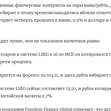
евные фьючерсные контракты на пары юань/рубль, 
Мосбирже к этому времени находились вблизи отметок
ь теряет четверть процента к юаню, 0,9% и доллару и 
ядит лучше, чем на локальном валютном рынке.
долларом в системе LSEG к 16.00 МСК он котировался 
трети процента.
ируется на форексе по 103,11, и здесь рубль набирает 
истеме LSEG сейчас составляет 13,50, и рубль котиру
 китайской валюты 0,7%.
 компании Freedom Finance Global отмечает, что ак