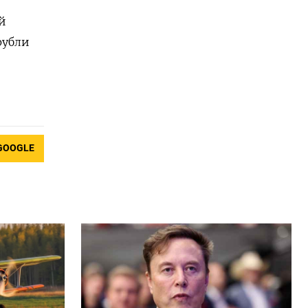
й
рубли
GOOGLE