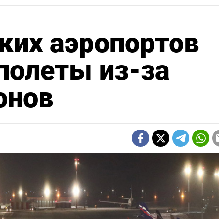
ких аэропортов
полеты из-за
онов