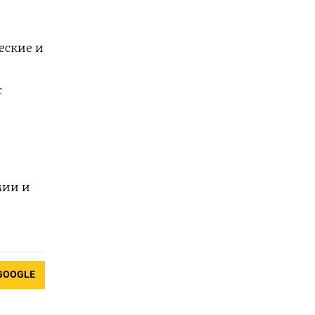
еские и
с
мии и
GOOGLE