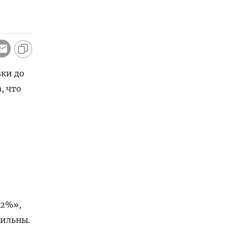
вки до
, что
 2%»,
бильны.