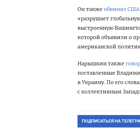
Он также
обвинял США
«разрушает глобальну
выстроенную Вашингтон
которой объявили о пр
американской политики
Нарышкин также
гово
поставленные Владим
в Украину. По его слов
с коллективным Западо
ПОДПИСАТЬСЯ НА ТЕЛЕГР