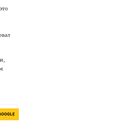
это
овал
и,
м
GOOGLE