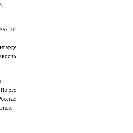
а,
ва СВР
нгарде
звлечь
ы
По его
Россию
етные