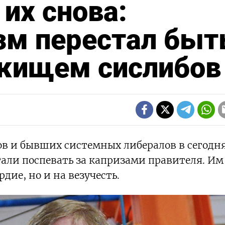
их снова:
зм перестал быт
жищем сислибов
ов и бывших системных либералов в сегод
али поспевать за капризами правителя. Им
рдие, но и на везучесть.