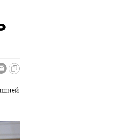
ь
няшней