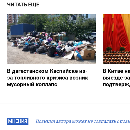
ЧИТАТЬ ЕЩЕ
В дагестанском Каспийске из-
В Китае н
за топливного кризиса возник
выезде з
мусорный коллапс
подтверж
МНЕНИЯ
Позиция автора может не совпадать с поз