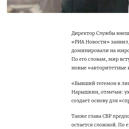
Директор Службы внеш
«РИА Новости» заявил,
доминировали на миров
По его словам, мир вс
новые «авторитетные 
«Бывший гегемон в ли
Нарышкин, отмечая: у
создает основу для «с
Также глава СВР предп
остается сложной. По е