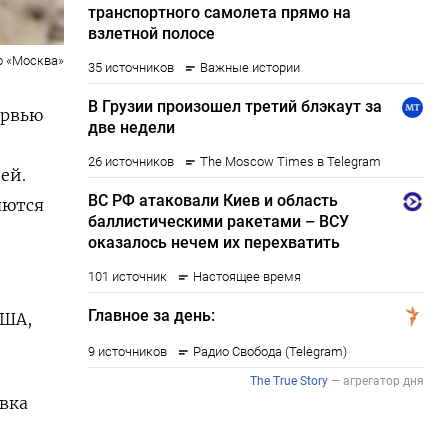
о «Москва»
ервью
ей.
яются
США,
вка