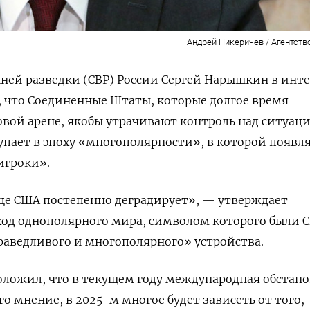
Андрей Никеричев / Агентств
ней разведки (СВР) России Сергей Нарышкин в инт
 что Соединенные Штаты, которые долгое время
ой арене, якобы утрачивают контроль над ситуаци
тупает в эпоху «многополярности», в которой появл
игроки».
це США постепенно деградирует», — утверждает
ход однополярного мира, символом которого были 
праведливого и многополярного» устройства.
оложил, что
в текущем году международная обстано
го мнение, в 2025-м многое будет зависеть от того,