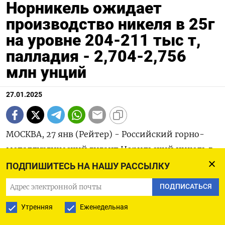
Норникель ожидает
производство никеля в 25г
на уровне 204-211 тыс т,
палладия - 2,704-2,756
млн унций
27.01.2025
МОСКВА, 27 янв (Рейтер) - Российский горно-
металлургический гигант Норильский никель в
прошлом году превысил свой производственный
ПОДПИШИТЕСЬ НА НАШУ РАССЫЛКУ
прогноз по всем металлам, но ожидает
ПОДПИСАТЬСЯ
незначительного снижения выпуска палладия в
Утренняя
Еженедельная
текущем году.