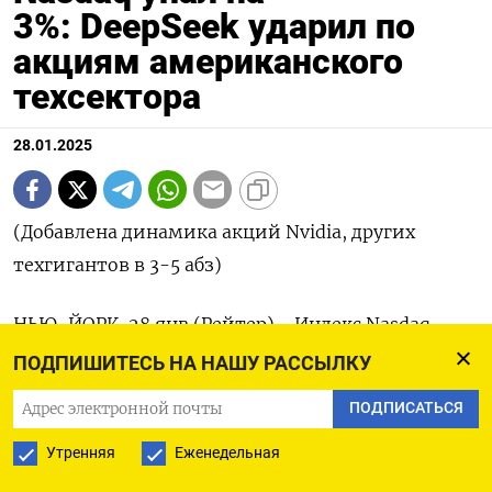
3%: DeepSeek ударил по
акциям американского
техсектора
28.01.2025
(Добавлена динамика акций Nvidia, других
техгигантов в 3-5 абз)
НЬЮ-ЙОРК, 28 янв (Рейтер) - Индекс Nasdaq
завершил торги понедельника зафиксировав
ПОДПИШИТЕСЬ НА НАШУ РАССЫЛКУ
самое большое однодневное процентное падение
ПОДПИСАТЬСЯ
с 18 декабря, поскольку недорогая китайская
Утренняя
Еженедельная
модель искусственного интеллекта вызвала
резкую распродажу акций американских