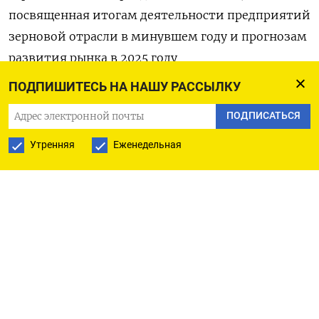
посвященная итогам деятельности предприятий
зерновой отрасли в минувшем году и прогнозам
развития рынка в 2025 году
ПОДПИШИТЕСЬ НА НАШУ РАССЫЛКУ
НОВОСТИ КОМПАНИЙ
ПОДПИСАТЬСЯ
- Встреча премьер-министра РФ Михаила
Утренняя
Еженедельная
Мишустина с председателем правления и
генеральным директором ПАО Сибур Михаилом
Карисаловым
- Заседание совета директоров Газпрома. В
повестке – обсуждение ликвидации
представительств компании в Брюсселе и Токио
- Арбитражный суд Северо-Западного округа