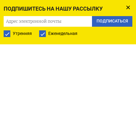
прогноз прибыль после налогообложения за 12
ПОДПИШИТЕСЬ НА НАШУ РАССЫЛКУ
месяцев по 31 марта в диапазоне от 1,55
ПОДПИСАТЬСЯ
миллиарда евро до 1,61 миллиарда евро.
Утренняя
Еженедельная
($1 = 0,9564 евро)
Оригинал сообщения на английском языке
доступен по коду: (Конор Хамфрис, Иоанна
Плучиньска)
ПОДПИСАТЬСЯ НА ТЕЛЕГРАМ
ПОДПИСАТЬСЯ В GOOGLE