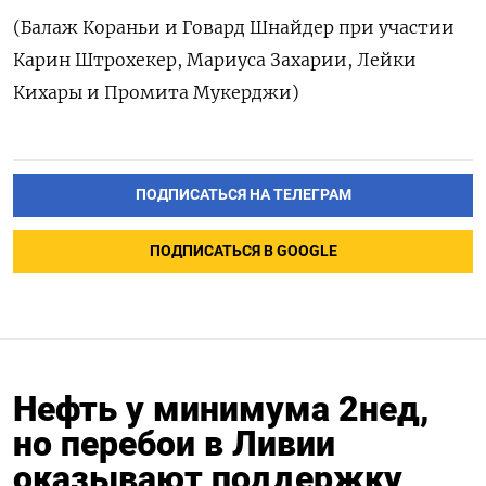
(Балаж Кораньи и Говард Шнайдер при участии
Карин Штрохекер, Мариуса Захарии, Лейки
Кихары и Промита Мукерджи)
ПОДПИСАТЬСЯ НА ТЕЛЕГРАМ
ПОДПИСАТЬСЯ В GOOGLE
Нефть у минимума 2нед,
Подписывайтесь на The
но перебои в Ливии
Moscow Times в Telegram —
оказывают поддержку
@moscowtimes_ru