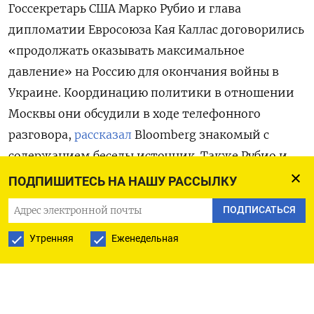
Госсекретарь США Марко Рубио и глава
дипломатии Евросоюза Кая Каллас договорились
«продолжать оказывать максимальное
давление» на Россию для окончания войны в
Украине. Координацию политики в отношении
Москвы они обсудили в ходе телефонного
разговора,
рассказал
Bloomberg
знакомый с
содержанием беседы источник. Также Рубио и
Каллас говорили об укреплении сотрудничества
ПОДПИШИТЕСЬ НА НАШУ РАССЫЛКУ
между ЕС и США, общих приоритетах внешней
ПОДПИСАТЬСЯ
политики и проблемах, которые создает Китай.
Утренняя
Еженедельная
После вступления в должность госсекретаря
Рубио
заявил
, что прекращение войны между
Россией и Украиной станет официальной