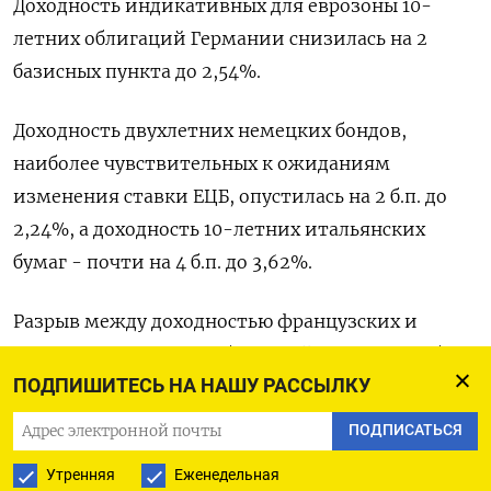
Доходность индикативных для еврозоны 10-
летних облигаций Германии снизилась на 2
базисных пункта до 2,54%.
Доходность двухлетних немецких бондов,
наиболее чувствительных к ожиданиям
изменения ставки ЕЦБ, опустилась на 2 б.п. до
2,24%, а доходность 10-летних итальянских
бумаг - почти на 4 б.п. до 3,62%.
Разрыв между доходностью французских и
немецких 10-летних облигаций составил 74 б.п.,
ПОДПИШИТЕСЬ НА НАШУ РАССЫЛКУ
- самое низкое значение с середины ноября.
ПОДПИСАТЬСЯ
Оригинал сообщения на английском языке
Утренняя
Еженедельная
доступен по коду: