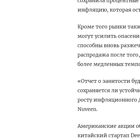
сохранила процентные
инфляцию, которая ост
Кроме того рынки такж
могут усилить опасени
способны вновь разже
распродажа после того
более медленных темпо
«Отчет о занятости бу
сохраняется ли устойч
росту инфляционного д
Nuveen.
Американские акции об
китайский стартап Dee