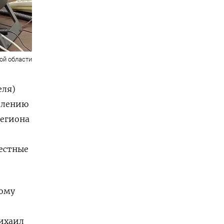
ой области
еля)
явлению
региона
местные
ному
Михаил