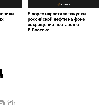
новили
Sinopec нарастила закупки
ых
российской нефти на фоне
сокращения поставок с
Б.Востока
д