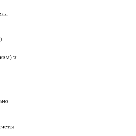
ила
)
кам) и
ьно
тчеты