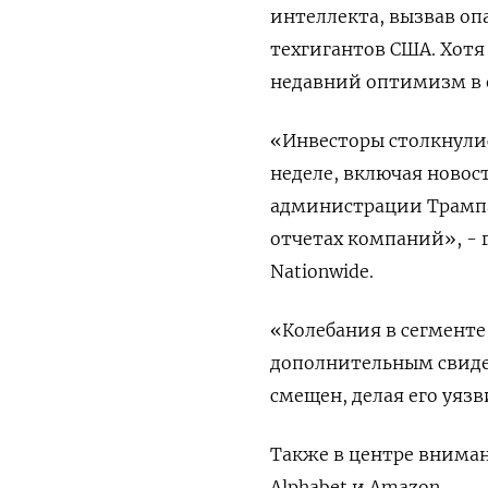
интеллекта, вызвав о
техгигантов США. Хотя
недавний оптимизм в
«Инвесторы столкнули
неделе, включая новос
администрации Трампа
отчетах компаний», - 
Nationwide.
«Колебания в сегмент
дополнительным свидет
смещен, делая его уяз
Также в центре вниман
Alphabet и Amazon.