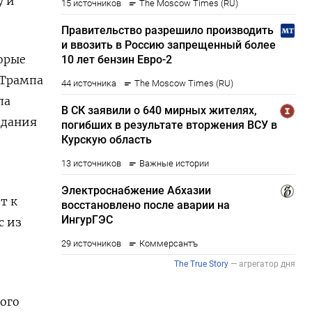
у и
орые
 Трампа
ла
идания
т к
с из
ого