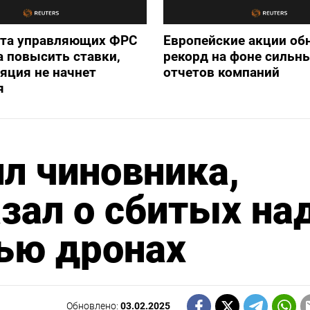
ета управляющих ФРС
Европейские акции об
а повысить ставки,
рекорд на фоне сильн
яция не начнет
отчетов компаний
я
л чиновника,
зал о сбитых на
ью дронах
Обновлено:
03.02.2025