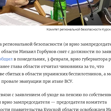
Комитет региональной безопасности Курск
 региональной безопасности (и врио зампредседат
 области Михаил Горбунов снят с должности по за
общил
в понедельник, 3 февраля, врио губернатора 
анее глава области отчитал чиновника за то, что
ве сбитых в области украинских беспилотников, а 
 провале эвакуации при атаке ВСУ.
связи с заявлением об уходе на пенсию по собствен
 врио зампредседателя — председателя комитета
ности правительства Курской области освобожден 