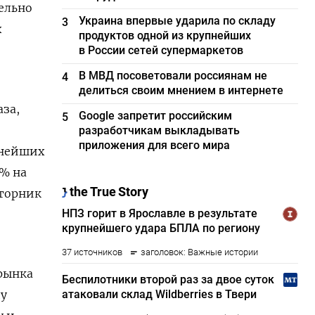
ельно
Украина впервые ударила по складу
3
х
продуктов одной из крупнейших
в России сетей супермаркетов
В МВД посоветовали россиянам не
4
делиться своим мнением в интернете
аза,
Google запретит российским
5
разработчикам выкладывать
приложения для всего мира
пнейших
0% на
вторник
 рынка
ду