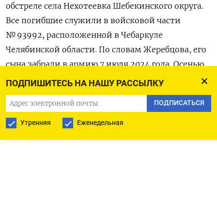
обстреле села Нехотеевка Шебекинского округа.
Все погибшие служили в войсковой части
№ 93992, расположенной в Чебаркуле
Челябинской области. По словам Жеребцова, его
сына забрали в армию 7 июля 2024 года. Осенью
Артема вместе с сослуживцами отправили
ПОДПИШИТЕСЬ НА НАШУ РАССЫЛКУ
на две недели в Свердловскую область «учиться
ПОДПИСАТЬСЯ
на снайперов», а затем перебросили
в Белгородскую область. Жеребцов утверждает,
Утренняя
Еженедельная
что контрактов о
ни не подписывали, хотя
им предлагали, причем начальство уверяло, что
тогда солдаты останутся в части.
Прибыв в Белгородскую область на границу, они
«сами построили там блиндаж, заселились туда