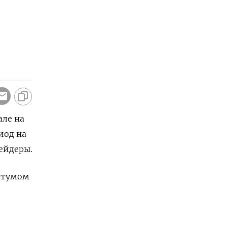
але на
иод на
ейдеры.
итумом