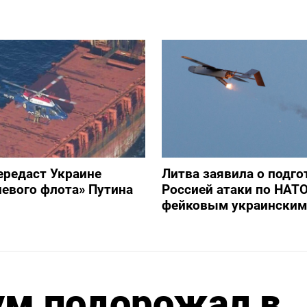
ередаст Украине
Литва заявила о подго
невого флота» Путина
Россией атаки по НАТ
фейковым украинским
м подорожал в