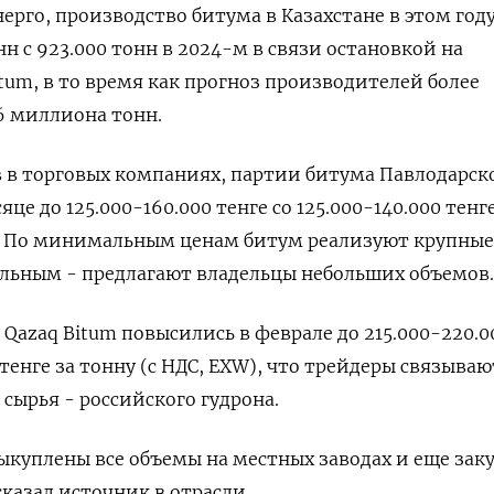
го, производство битума в Казахстане в этом год
нн с 923.000 тонн в 2024-м в связи остановкой на
tum, в то время как прогноз производителей более
6 миллиона тонн.
 в торговых компаниях, партии битума Павлодарск
це до 125.000-160.000 тенге со 125.000-140.000 тенге
З). По минимальным ценам битум реализуют крупные
льным - предлагают владельцы небольших объемов.
 Qazaq Bitum повысились в феврале до 215.000-220.0
0 тенге за тонну (с НДС, EXW), что трейдеры связываю
сырья - российского гудрона.
 выкуплены все объемы на местных заводах и еще зак
казал источник в отрасли.