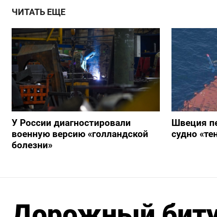
ЧИТАТЬ ЕЩЕ
У России диагностировали
Швеция п
военную версию «голландской
судно «те
болезни»
Дорожный биту