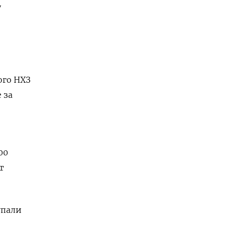
у
ого НХЗ
 за
00
т
упали