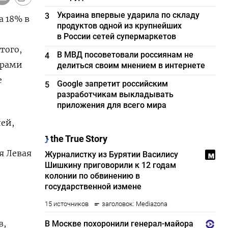
Украина впервые ударила по складу
3
а 18% в
продуктов одной из крупнейших
в России сетей супермаркетов
того,
В МВД посоветовали россиянам не
4
орами
делиться своим мнением в интернете
е
Google запретит российским
5
разработчикам выкладывать
приложения для всего мира
лей,
я Левая
в,