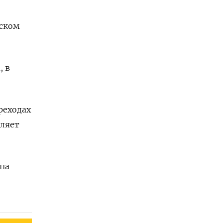
рском
, в
реходах
вляет
 на