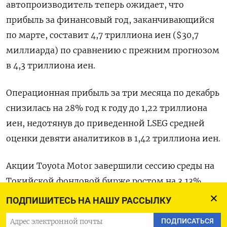
автопроизводитель теперь ожидает, что
прибыль за финансовый год, заканчивающийся
по марте, составит 4,7 триллиона иен ($30,7
миллиарда) по сравнению с прежним прогнозом
в 4,3 триллиона иен.
Операционная прибыль за три месяца по декабрь
снизилась на 28% год к году до 1,22 триллиона
иен, недотянув до приведенной LSEG средней
оценки девяти аналитиков в 1,42 триллиона иен.
Акции Toyota Motor завершили сессию среды на
Токийской фондовой бирже ростом на 3,13%.
ПОДПИШИТЕСЬ НА НАШУ РАССЫЛКУ
Оригинал сообщения на английском языке
ПОДПИСАТЬСЯ
доступен по коду: (Даниэл Леусинк, перевел