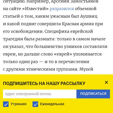
ситуацию. Например, Арсений Замостьянов
на сайте «Известий»
разразился
объемной
статьей о том, каким ужасным был Аушвиц
и какой подвиг совершила Красная армия при
его освобождении. Специфика еврейской
трагедии была размыта: только в самом начале
он указал, что большинство узников составляли
евреи, но дальше слово «еврей» упоминается
только один раз — и то в перечислении
с другими этническими группами. Муzей
Победы (да, через «Z») разразился выставкой,
ПОДПИШИТЕСЬ НА НАШУ РАССЫЛКУ
где, судя по новостному отчету, еврейская
история
размывалась
за счет других концлагерей
ПОДПИСАТЬСЯ
и рассказов о Красной армии.
Утренняя
Еженедельная
Историк Михаил Эдельштейн
подметил
, что