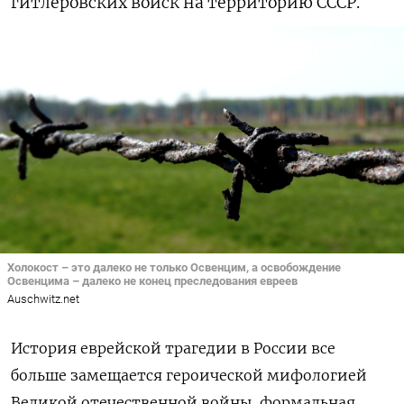
гитлеровских войск на территорию СССР.
Холокост – это далеко не только Освенцим, а освобождение
Освенцима – далеко не конец преследования евреев
Auschwitz.net
История еврейской трагедии в России все
больше замещается героической мифологией
Великой отечественной войны, формальная