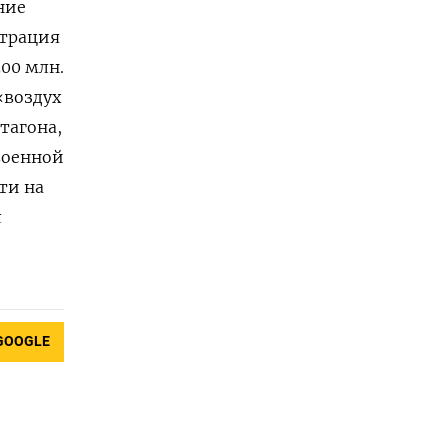
ние
страция
00 млн.
«воздух
тагона,
военной
ти на
л
GOOGLE