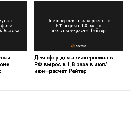
упки
Демпфер для авиакеросина в
фоне
РФ вырос в 1,8 раза в июл/
с
июн--расчёт Рейтер