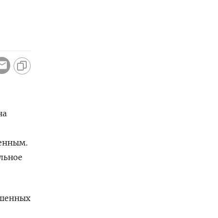
на
енным.
льное
ошенных