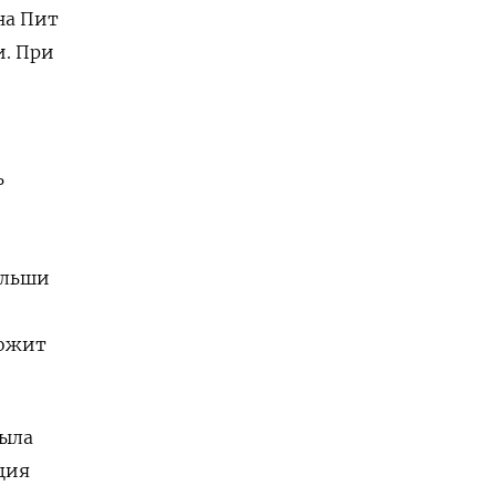
на Пит
и. При
ь
ольши
е
ложит
была
ция