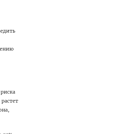
ледить
жению
 риска
 растет
она,