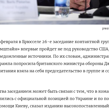
pres
 февраля в Брюсселе 26-е заседание контактной гру
амштайн» впервые пройдет не под руководство США
ведомленные источники. По их словам, администр
Трампа попросила британского министра обороны Д
тания взяла на себя председательство в группе и с
тва заседанием может быть связан с тем, что в ком
лились с официальной позицией по Украине и по п
омощи Киеву, сказал изданию высокопоставленный