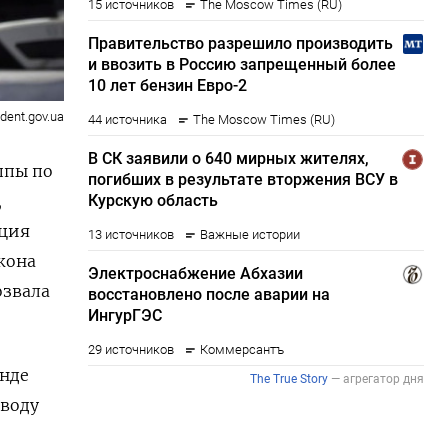
ident.gov.ua
ппы по
,
ация
жона
озвала
анде
оводу