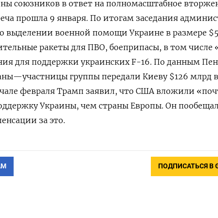
оны союзников в ответ на полномасштабное вторже
реча прошла 9 января. По итогам заседания админи
о выделении военной помощи Украине в размере $5
тельные ракеты для ПВО, боеприпасы, в том числе 
ия для поддержки украинских F-16. По данным Пен
раны—участницы группы передали Киеву $126 млрд 
чале февраля Трамп заявил, что США вложили «поч
оддержку Украины, чем страны Европы. Он пообеща
енсации за это.
АМ
ПОДПИСАТЬСЯ В 