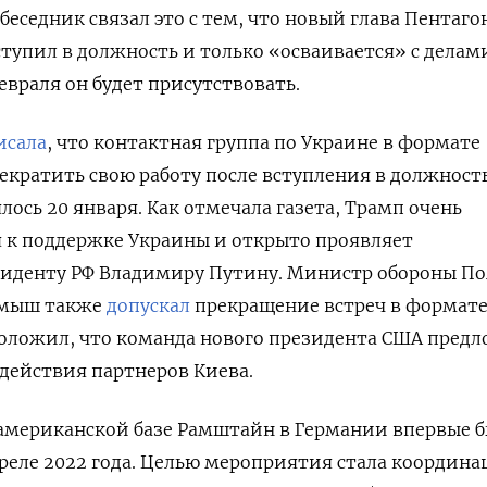
беседник связал это с тем, что новый глава Пентаго
ступил в должность и только «осваивается» с делам
евраля он будет присутствовать.
исала
, что контактная группа по Украине в формате
кратить свою работу после вступления в должност
лось 20 января. Как отмечала газета, Трамп очень
 к поддержке Украины и открыто проявляет
езиденту РФ Владимиру Путину. Министр обороны П
амыш также
допускал
прекращение встреч в формат
оложил, что команда нового президента США пред
действия партнеров Киева.
 американской базе Рамштайн в Германии впервые 
реле 2022 года. Целью мероприятия стала координа