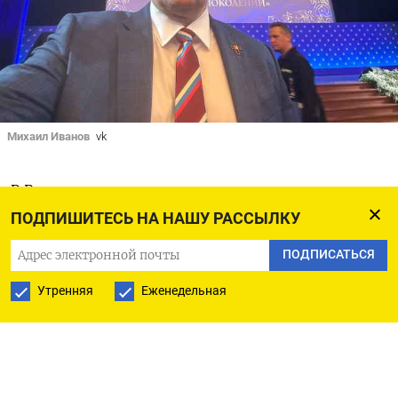
Михаил Иванов
vk
В России внедрили институт наставничества
с целью перевоспитания малолетних
ПОДПИШИТЕСЬ НА НАШУ РАССЫЛКУ
правонарушителей, однако эту программу
ПОДПИСАТЬСЯ
необходимо расширить — трудных подростков
Утренняя
Еженедельная
следует направлять на перевоспитание
в монастыри. С таким предложением выступил
депутат Брянской областной думы
и председатель движения «Россия