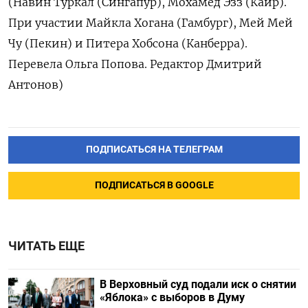
(Навин Туркал (Сингапур), Мохамед Эзз (Каир).
При участии Майкла Хогана (Гамбург), Мей Мей
Чу (Пекин) и Питера Хобсона (Канберра).
Перевела Ольга Попова. Редактор Дмитрий
Антонов)
ПОДПИСАТЬСЯ НА ТЕЛЕГРАМ
ПОДПИСАТЬСЯ В GOOGLE
ЧИТАТЬ ЕЩЕ
В Верховный суд подали иск о снятии
«Яблока» с выборов в Думу