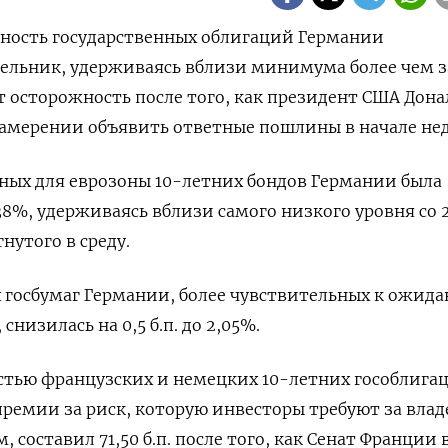
одность государственных облигаций Германии
ельник, удерживаясь вблизи минимума более чем з
 осторожность после того, как президент США Дона
намерении объявить ответные пошлины в начале не
ных для еврозоны 10-летних бондов Германии была
38%, удерживаясь вблизи самого низкого уровня со 
нутого в среду.
 госбумаг Германии, более чувствительных к ожид
низилась на 0,5 б.п. до 2,05%.
стью французских и немецких 10-летних гособлига
ремии за риск, которую инвесторы требуют за влад
 составил 71,50 б.п. после того, как Сенат Франции 