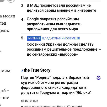
В МВД посоветовали россиянам не
3
делиться своим мнением в интернете
а месяц
Google запретит российским
4
льд
разработчикам выкладывать
приложения для всего мира
дели.
5
МНЕНИЯ
ВЛАДИСЛАВ ИНОЗЕМЦЕВ
Союзники Украины должны сделать
россиянам решительное предложение —
2
до сентябрьских «выборов»
аниям
ций -
ение
в