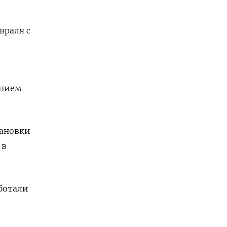
враля с
ением
тановки
 в
ботали