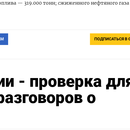
плива — 319.000 тонн; сжиженного нефтяного газа
АМ
ПОДПИСАТЬСЯ В 
и - проверка дл
разговоров о