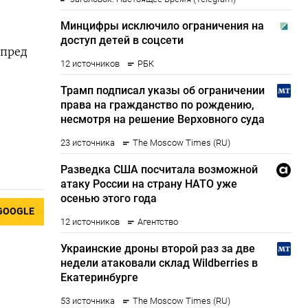
спред
GOOGLE