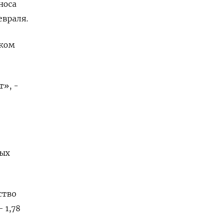
носа
евраля.
ском
т», -
ных
ство
 1,78