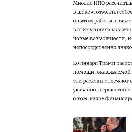
Многие НПО рассчитыв
в шоке», отметил собе
опытом работы, связа
в этих усилиях может 
новые возможности, и
непосредственно знако
20 января Трамп расп
помощи, оказываемой 
эти расходы отвечают 
указанного срока госс
о том, какое финансиро