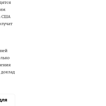
дятся
шим
а США
олучат
шней
олько
чения
 доклад
для