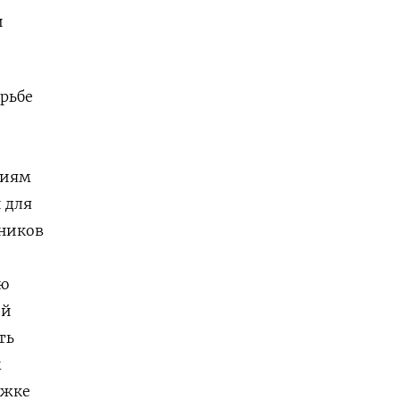
и
рьбе
ниям
й для
чников
ю
ой
ть
м
ржке