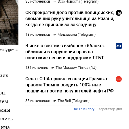
vcity.gov.ua
иях
еры
нием
лжны
ались
аина