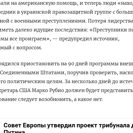
али на американскую помощь, и теперь люди «нахо
седник в украинской правозащитной группе с боль
нной с военными преступлениями. Потеря лидерств
иметь далеко идущие последствия: «Преступники п
 мы все проиграем», — предупредил источник,
мый с вопросом.
орядился приостановить на 90 дней программы вне
Соединенными Штатами, поручив проверить, наск
его политическим целям. За несколько дней до исте
екретарь США Марко Рубио должен будет представить
вание следует возобновить, а какое нет.
Совет Европы утвердил проект трибунала 
Путина