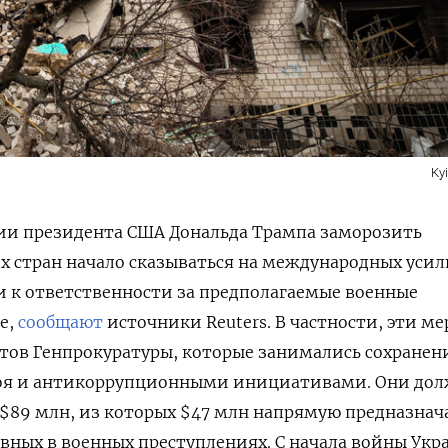
Kyi
и президента США Дональда Трампа заморозить
 стран начало сказываться на международных усил
 к ответственности за предполагаемые военные
е,
сообщают
источники Reuters. В частности, эти м
тов Генпрокуратуры, которые занимались сохране
 боя и антикоррупционными инициативами. Они до
$89 млн, из которых $47 млн напрямую предназнач
вных в военных преступлениях. С начала войны Укр