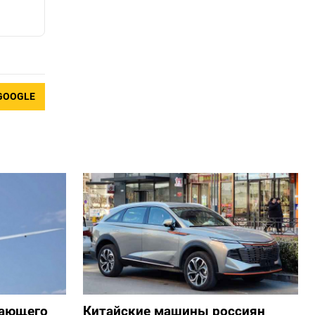
GOOGLE
жающего
Китайские машины россиян