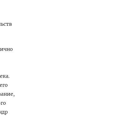
льств
тично
ека.
его
вание,
ого
ндр