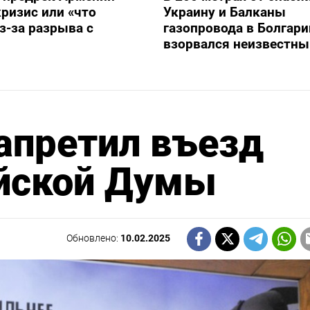
ризис или «что
Украину и Балканы
з-за разрыва с
газопровода в Болгари
взорвался неизвестны
апретил въезд
ийской Думы
Обновлено:
10.02.2025