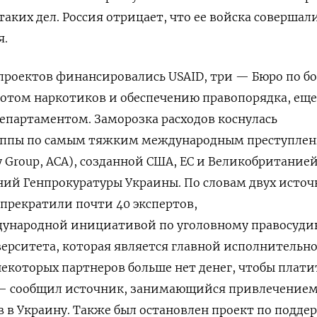
 таких дел. Россия отрицает, что ее войска совершал
я.
проектов финансировались USAID, три — Бюро по бо
отом наркотиков и обеспечению правопорядка, еще
епартаментом. Заморозка расходов коснулась
руппы по самым тяжким международным преступле
ory Group, ACA), созданной США, ЕС и Великобритание
ний Генпрокуратуры Украины.
По словам двух исто
 прекратили почти 40 экспертов,
ународной инициативой по уголовному правосуди
ерситета, которая является главной исполнительн
некоторых партнеров больше нет денег, чтобы плати
— сообщил источник, занимающийся привлечение
 в Украину. Также был остановлен проект по подде