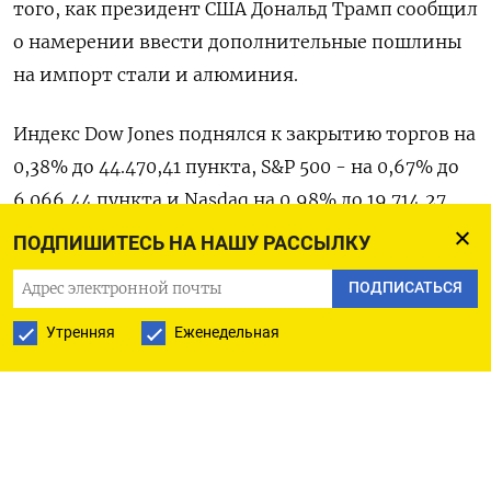
того, как президент США Дональд Трамп сообщил
о намерении ввести дополнительные пошлины
на импорт стали и алюминия.
Индекс Dow Jones поднялся к закрытию торгов на
0,38% до 44.470,41 пункта, S&P 500 - на 0,67% до
6.066,44 пункта​ и ​Nasdaq на 0,98% до 19.714,27
пункта​.
ПОДПИШИТЕСЬ НА НАШУ РАССЫЛКУ
ПОДПИСАТЬСЯ
Оригинал сообщения на английском языке
доступен по коду:
Утренняя
Еженедельная
(Шашват Чаухан, Сукрити Гупта, Ноэл Рандевич)
ПОДПИСАТЬСЯ НА ТЕЛЕГРАМ