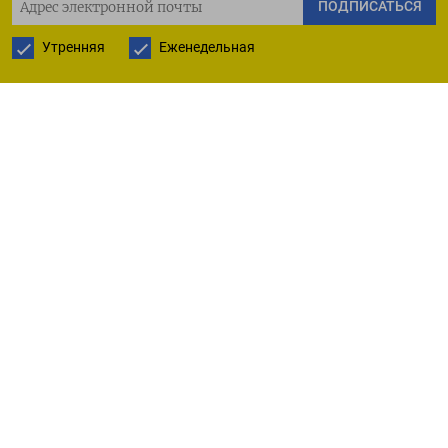
ПОДПИСАТЬСЯ
Торгующиеся в Гонконге акции компаний из
Утренняя
Еженедельная
числа застройщиков материкового Китая
подорожали почти на 6%.
Оригинал сообщения на английском языке
доступен по коду:
(Бюро Рейтер в Шанхае)
ПОДПИСАТЬСЯ НА ТЕЛЕГРАМ
ПОДПИСАТЬСЯ В GOOGLE