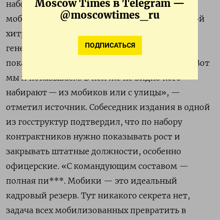
Moscow Times в Telegram —
набором на войну, назвал перевод
@moscowtimes_ru
мобилизованных в контрактники «житейской
хитростью военкомов», а не «какой-то
ПОДПИСАТЬСЯ
генеральной установкой». «Нам же надо
показывать статистику набора на контракт? Вот
мы и показываем. В ней же не видно кого
набирают — из мобиков или с улицы», —
отметил источник. Собеседник издания в одной
из госструктур подтвердил, что по набору
контрактников нужно показывать рост и
закрывать штатные должности, особенно
офицерские. «С командующим составом —
полная пи***. Мобики — это идеальный
кадровый резерв. Тут никакого секрета нет,
задача всех мобилизованных превратить в