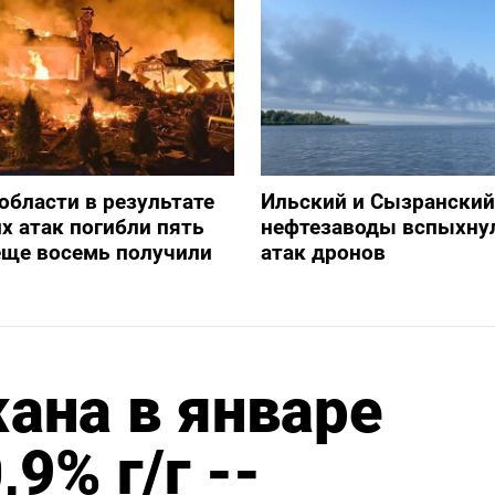
 области в результате
Ильский и Сызранский
х атак погибли пять
нефтезаводы вспыхну
еще восемь получили
атак дронов
ана в январе
9% г/г --