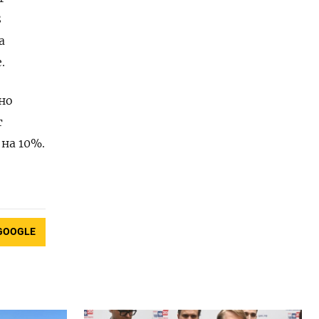
8
а
.
но
т
на 10%.
GOOGLE