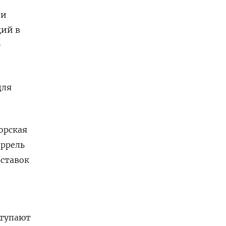
 и
ций в
-
для
орская
аррель
оставок
ступают