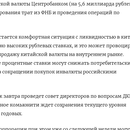
кой валюты Центробанком (на 5,6 миллиарда рубле
ирования трат из ФНБ и проведения операций по
остается комфортная ситуация с ликвидностью в ки
о высоких рублевых ставках, и это может провоци
продажу китайской валюты на внутреннем рынке.
 процентные ставки могут снижать потребительск
я в сокращении покупок инвалюты российскими
 завтра проведет совет директоров по вопросам ДК
чное комьюнити ждет сохранения текущего уровня
 годовых.
орпорации при этом уже со следующей недели могу