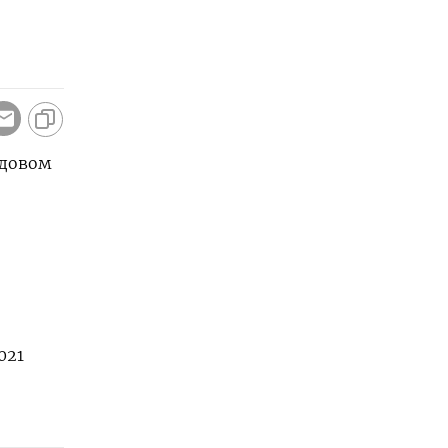
одовом
021