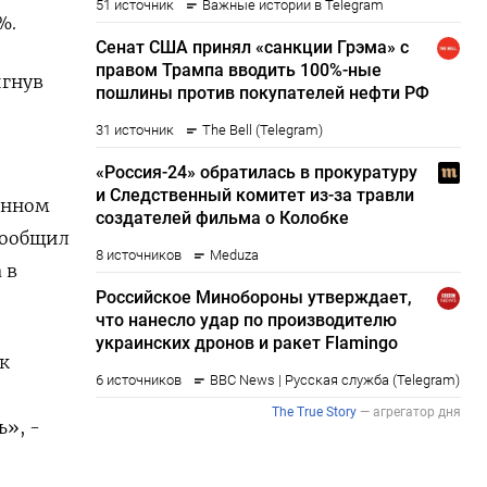
%.
игнув
онном
сообщил
 в
к
», -