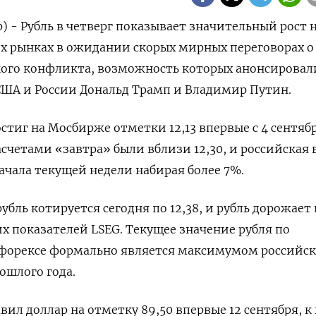
) - Рубль в четверг показывает значительный рост 
х рынках в ожидании скорых мирных переговорах о
ого конфликта, возможность которых анонсировал
США и России Дональд Трамп и Владимир Путин.
остиг на Мосбирже отметки 12,13 впервые с 4 сентябр
асчетами «завтра» были вблизи 12,30, и российская
начала текущей недели набирая более 7%.
убль котируется сегодня по 12,38, и рубль дорожает 
х показателей LSEG. Текущее значение рубля по
форексе формально является максимумом российс
ошлого года.
вил доллар на отметку 89,50 впервые 12 сентября, к 