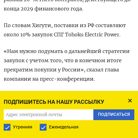
конца 2029 финансового года.
По словам Хигути, поставки из РФ составляют
около 10% закупок СПГ Tohoku Electric Power.
«Нам нужно подумать о дальнейшей стратегии
закупок с учетом того, что в конечном итоге
прекратим покупки у России», сказал глава
компании на пресс-конференции.
Энергетическая компания позднее сообщила,
ПОДПИШИТЕСЬ НА НАШУ РАССЫЛКУ
что решения о продлении контракта пока не
было принято, отметив, что проведет
ПОДПИСАТЬСЯ
переоценку ситуации к моменту истечения
Утренняя
Еженедельная
срока договора, прежде чем определиться с