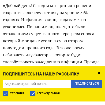
«Добрый день! Сегодня мы приняли решение
сохранить ключевую ставку на уровне 21%
годовых. Инфляция в конце года заметно
ускорилась. По нашим оценкам, это было
отражением существенного перегрева спроса,
который мог даже усилиться во втором
полугодии прошлого года. В то же время
набирают силу факторы, которые будут
способствовать замедлению инфляции. Прежде
всего продолжается охлаждение кредитования
ПОДПИШИТЕСЬ НА НАШУ РАССЫЛКУ
при росте сберегательной активности населения.
Это дает нам более веские основания считать,
ПОДПИСАТЬСЯ
что уже набранной жесткости денежно-
Утренняя
Еженедельная
кредитных условий может быть достаточно,
чтобы инфляция в ближайшие месяцы начала