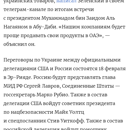
украинских товаров,
написал
Зеленский в своем
телеграм-канале по итогам встречи
с президентом Мухаммадом бин Заидом Аль
Нагаяном в Абу-Даби. «Нашим компаниям будет
проще продавать свои продукты в ОАЭ», —
объяснил он.
Переговоры по Украине между официальными
делегациями США и России состоятся
18 февраля
в Эр-Рияде. Россию будут представлять глава
МИД РФ Сергей Лавров, Соединенные Штаты —
госсекретарь Марко Рубио. Также в состав
делегации США войдут советник президента
по нацбезопасности Майк Уолтц
и спецпосланник Стив Уиткофф. Также в состав
российской делегации войдут
помощник