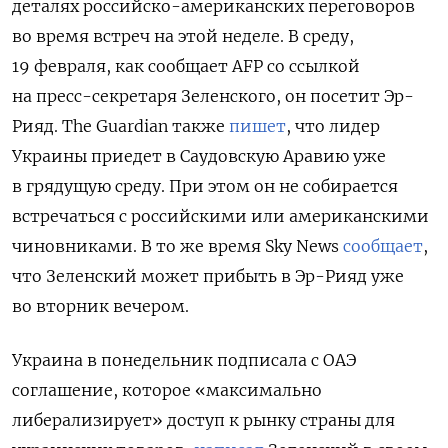
деталях
российско
-американских
переговоров
во время встреч на
этой
неделе
.
В
среду
,
19 февраля, как сообщает
AFP
со ссылкой
на
пресс
-секретаря
Зеленского, он
посетит
Эр
-
Рияд
. The Guardian также
пишет
, что лидер
Украины приедет в
Саудовскую Аравию уже
в грядущую среду. При этом он не собирается
встречаться с российскими или американскими
чиновниками. В то же время Sky News
сообщает
,
что Зеленский может прибыть в Эр-Рияд уже
во вторник вечером.
Украина в понедельник подписала с ОАЭ
соглашение, которое «максимально
либерализирует» доступ к рынку страны для